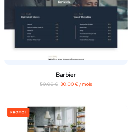
Barbier
50,00
€
30,00
€
/ mois
PROMO !