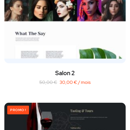
Salon 2
50,00
€
30,00
€
/ mois
PROMO !