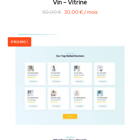
Vin – Vitrine
50,00
€
30,00
€
/ mois
PROMO !