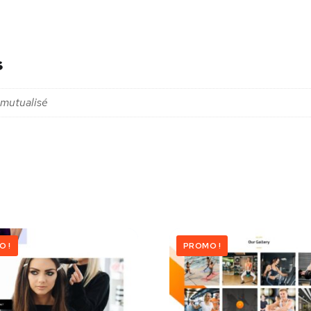
s
mutualisé
O !
PROMO !