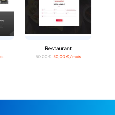
Restaurant
is
50,00
€
30,00
€
/ mois