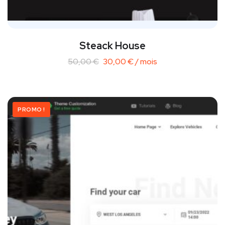
Steack House
50,00
€
30,00
€
/ mois
PROMO !