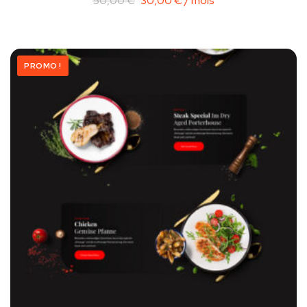
50,00
€
30,00
€
/ mois
PROMO !